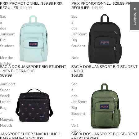
PRIX PROMOTIONNEL
$29.99
PRIX
PRIX PROMOTIONNEL
$39.99
PRIX
RÉGULIER
$49.99
RÉGULIER
$49.99
★ Reviews
Sac
Sac
à
à
dos
dos
Jansport
JanSport
Big
Big
Student
Student
-
-
Menthe
Noir
fraîche
SAC À DOS JANSPORT BIG STUDENT
SAC À DOS JANSPORT BIG STUDENT
- MENTHE FRAÎCHE
- NOIR
$69.99
$69.99
JanSport
Sac
Super
à
Snack
dos
Lunch
JanSport
Bag
Big
-
Student
Mauvais
-
Nœuds
Vert
cargo
JANSPORT SUPER SNACK LUNCH
SAC À DOS JANSPORT BIG STUDENT
BAG - MAUVAIS NŒUDS
- VERT CARGO