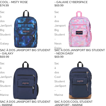
COOL - MISTY ROSE
- GALAXIE CYBERSPACE
$74.99
$69.99
Sac
Sac
à
à
dos
dos
JanSport
Jansport
Big
Big
Student
Student
-
-
Galaxy
Neon
Daisy
SAC À DOS JANSPORT BIG STUDENT
SAC À DOS JANSPORT BIG STUDENT
ÉPUISÉ
- NEON DAISY
- GALAXY
$69.99
$69.99
Sac
Sac
à
à
dos
dos
JanSport
Cool
Big
Student
Student
JanSport
-
-
Marine
Marine
SAC À DOS JANSPORT BIG STUDENT
SAC À DOS COOL STUDENT
- MARINE
JANSPORT - MARINE