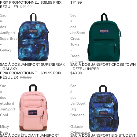
PRIX PROMOTIONNEL
$39.99
PRIX
$74.99
RÉGULIER
$49.99
Sac
Sac
à
à
dos
dos
JanSport
JanSport
SuperBreak
Cross
-
Town
Galaxy
-
Deep
Juniper
SAC À DOS JANSPORT SUPERBREAK
SAC À DOS JANSPORT CROSS TOWN
PROMOTION
- GALAXY
- DEEP JUNIPER
PRIX PROMOTIONNEL
$39.99
PRIX
$49.99
RÉGULIER
$49.99
Sac
Sac
à
à
dos
dos
étudiant
JanSport
JanSport
Big
Cool
Student
-
-
Misty
Galaxie
Rose
Cyberspace
SAC À DOS ÉTUDIANT JANSPORT
SAC À DOS JANSPORT BIG STUDENT