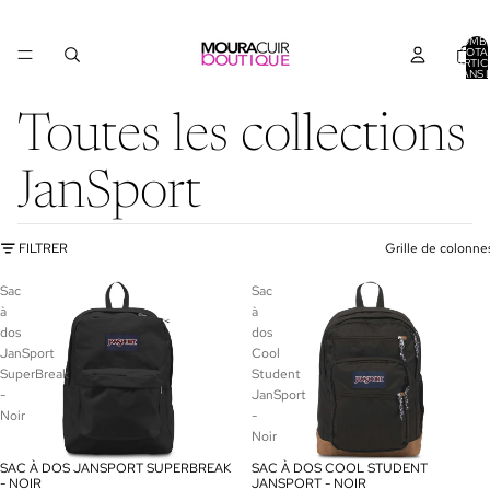
NOMB
TOTA
D’ARTIC
DANS 
PANIER
Toutes les collections
JanSport
FILTRER
Grille de colonne
Sac
Sac
à
à
dos
dos
JanSport
Cool
SuperBreak
Student
-
JanSport
Noir
-
Noir
SAC À DOS JANSPORT SUPERBREAK
SAC À DOS COOL STUDENT
PROMOTION
- NOIR
JANSPORT - NOIR