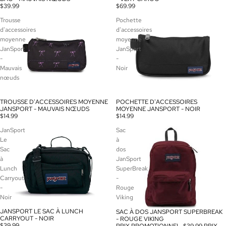
$39.99
$69.99
Trousse
Pochette
d'accessoires
d'accessoires
moyenne
moyenne
JanSport
JanSport
-
-
Mauvais
Noir
nœuds
TROUSSE D'ACCESSOIRES MOYENNE
POCHETTE D'ACCESSOIRES
ÉPUISÉ
JANSPORT - MAUVAIS NŒUDS
MOYENNE JANSPORT - NOIR
$14.99
$14.99
JanSport
Sac
Le
à
Sac
dos
à
JanSport
Lunch
SuperBreak
Carryout
-
-
Rouge
Noir
Viking
JANSPORT LE SAC À LUNCH
SAC À DOS JANSPORT SUPERBREAK
PROMOTION
CARRYOUT - NOIR
- ROUGE VIKING
$39.99
PRIX PROMOTIONNEL
$39.99
PRIX