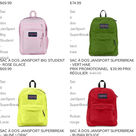
$69.99
$74.99
Sac
Sac
à
à
dos
dos
JanSport
JanSport
Big
SuperBreak
Student
-
-
Vert
Rose
haie
glacé
SAC À DOS JANSPORT BIG STUDENT
SAC À DOS JANSPORT SUPERBREAK
PROMOTION
- ROSE GLACÉ
- VERT HAIE
$69.99
PRIX PROMOTIONNEL
$39.99
PRIX
RÉGULIER
$49.99
Sac
Sac
à
à
dos
dos
JanSport
JanSport
SuperBreak
SuperBreak
-
-
Jaune
Ruban
Lorac
rouge
SAC À DOS JANSPORT SUPERBREAK
SAC À DOS JANSPORT SUPERBREAK
PROMOTION
PROMOTION
- RUBAN ROUGE
- JAUNE LORAC