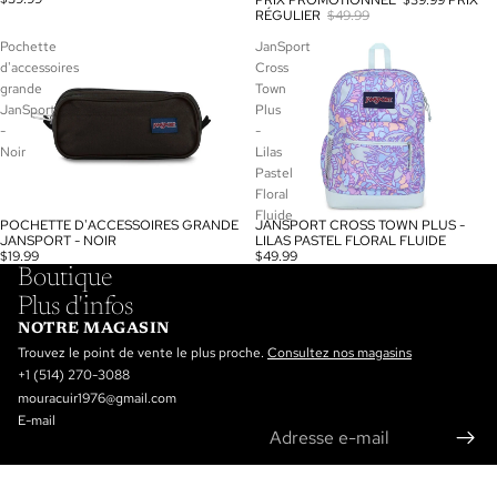
RÉGULIER
$49.99
Pochette
JanSport
d'accessoires
Cross
grande
Town
JanSport
Plus
-
-
Noir
Lilas
Pastel
Floral
Fluide
JANSPORT CROSS TOWN PLUS -
POCHETTE D'ACCESSOIRES GRANDE
ÉPUISÉ
LILAS PASTEL FLORAL FLUIDE
JANSPORT - NOIR
$49.99
$19.99
Boutique
Plus d'infos
NOTRE MAGASIN
Trouvez le point de vente le plus proche.
Consultez nos magasins
+1 (514) 270-3088
mouracuir1976@gmail.com
E-mail